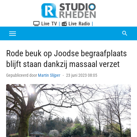
Skip
to
content
Live TV
|
Live Radio
|
Rode beuk op Joodse begraafplaats
blijft staan dankzij massaal verzet
Posted
Gepubliceerd door
Martin Slijper
23 juni 2023 08:05
on