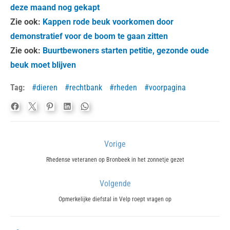
deze maand nog gekapt
Zie ook:
Kappen rode beuk voorkomen door
demonstratief voor de boom te gaan zitten
Zie ook:
Buurtbewoners starten petitie, gezonde oude
beuk moet blijven
Tag:
dieren
rechtbank
rheden
voorpagina
Bericht
Vorige
navigatie
Previous
Rhedense veteranen op Bronbeek in het zonnetje gezet
post:
Volgende
Next
Opmerkelijke diefstal in Velp roept vragen op
post: