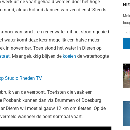
n week uit de vaart gehaald worden door het hoge
NI
niemand, aldus Roland Jansen van veerdienst ‘Steeds
Meld
hoog
de afvoer van smelt- en regenwater uit het stroomgebied
Het water komt deze keer mogelijk een halve meter
ek in november. Toen stond het water in Dieren op
staat
. Maar gelukkig blijven de
koeien
de waterhoogte
e op Studio Rheden TV
ruik van de veerpont. Toeristen die vaak een
r de Posbank kunnen dan via Brummen of Doesburg
aar Dieren wil moet al gauw 12 km om fietsen. Op de
n vermeld wanneer de pont normaal vaart.