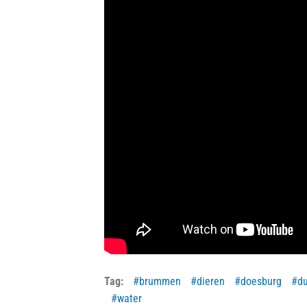
Tag:
brummen
dieren
doesburg
du
water