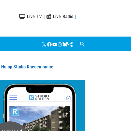
Live TV
|
Live Radio
|
X
Facebook
YouTube
Instagram
Bluesky
Google
Nieuws
u op Studio Rheden radio: