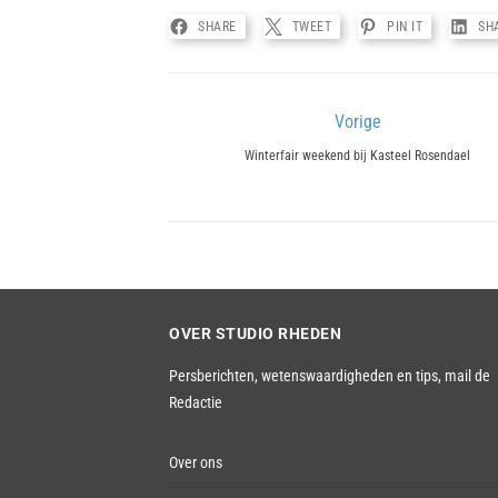
SHARE
TWEET
PIN IT
SH
Bericht
Vorige
Previous
navigatie
Winterfair weekend bij Kasteel Rosendael
post:
OVER STUDIO RHEDEN
Persberichten, wetenswaardigheden en tips,
mail de
Redactie
Over ons