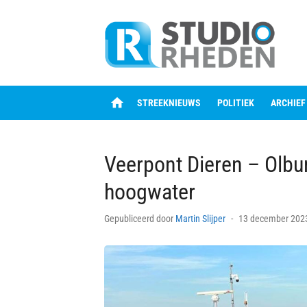
Skip
to
content
home
STREEKNIEUWS
POLITIEK
ARCHIEF
Veerpont Dieren – Olbu
hoogwater
Posted
Gepubliceerd door
Martin Slijper
13 december 202
on