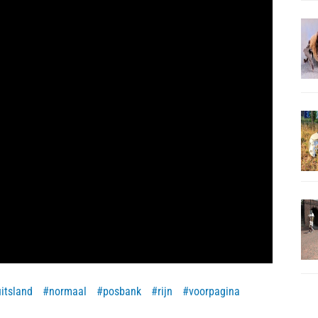
itsland
normaal
posbank
rijn
voorpagina