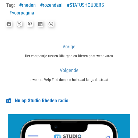
Tag:
rheden
rozendaal
STATUSHOUDERS
voorpagina
Bericht
Vorige
navigatie
Previous
Het veerpontje tussen Olburgen en Dieren gaat weer varen
post:
Volgende
Next
Inwoners Velp-Zuid dumpen huisraad langs de straat
post:
Nu op Studio Rheden radio: