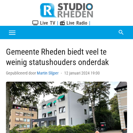
Skip
to
content
Live TV
|
Live Radio
|
Gemeente Rheden biedt veel te
weinig statushouders onderdak
Posted
Gepubliceerd door
Martin Slijper
12 januari 2024 19:00
on