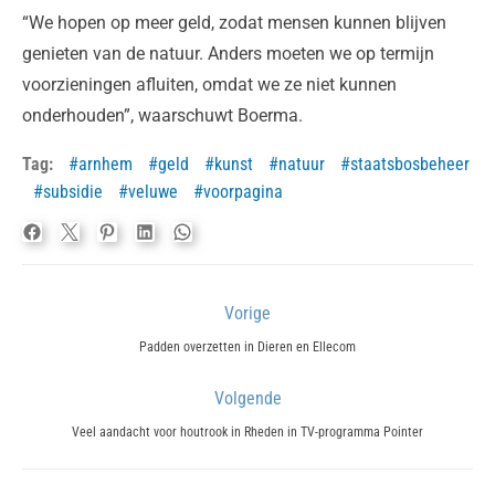
“We hopen op meer geld, zodat mensen kunnen blijven
genieten van de natuur. Anders moeten we op termijn
voorzieningen afluiten, omdat we ze niet kunnen
onderhouden”, waarschuwt Boerma.
Tag:
arnhem
geld
kunst
natuur
staatsbosbeheer
subsidie
veluwe
voorpagina
Bericht
Vorige
navigatie
Previous
Padden overzetten in Dieren en Ellecom
post:
Volgende
Next
Veel aandacht voor houtrook in Rheden in TV-programma Pointer
post: