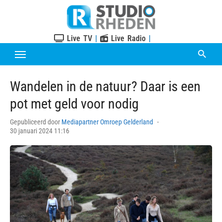
Skip
to
content
Live TV
|
Live Radio
|
Wandelen in de natuur? Daar is een
pot met geld voor nodig
Posted
Gepubliceerd door
Mediapartner Omroep Gelderland
on
30 januari 2024 11:16