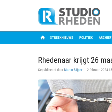
Skip
to
content
home
STREEKNIEUWS
POLITIEK
ARCHIEF
Rhedenaar krijgt 26 m
Posted
Gepubliceerd door
Martin Slijper
2 februari 2024 1
on