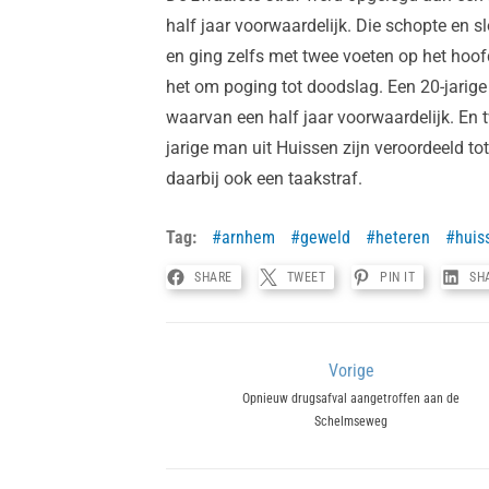
half jaar voorwaardelijk. Die schopte en 
en ging zelfs met twee voeten op het hoof
het om poging tot doodslag. Een 20-jari
waarvan een half jaar voorwaardelijk. En
jarige man uit Huissen zijn veroordeeld t
daarbij ook een taakstraf.
Tag:
arnhem
geweld
heteren
huis
SHARE
TWEET
PIN IT
SH
Bericht
Vorige
Previous
Opnieuw drugsafval aangetroffen aan de
navigatie
Schelmseweg
post: