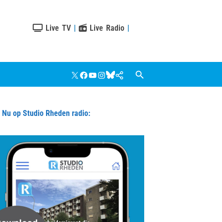
Live TV
|
Live Radio
|
X
Facebook
YouTube
Instagram
Bluesky
Google
Nieuws
u op Studio Rheden radio: