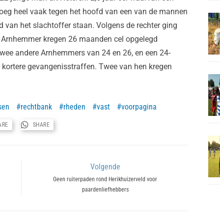
sloeg heel vaak tegen het hoofd van een van de mannen
d van het slachtoffer staan. Volgens de rechter ging
ge Arnhemmer kregen 26 maanden cel opgelegd
 twee andere Arnhemmers van 24 en 26, en een 24-
ot kortere gevangenisstraffen. Twee van hen kregen
sen
rechtbank
rheden
vast
voorpagina
ARE
SHARE
Volgende
Next
Geen ruiterpaden rond Herikhuizerveld voor
paardenliefhebbers
post: