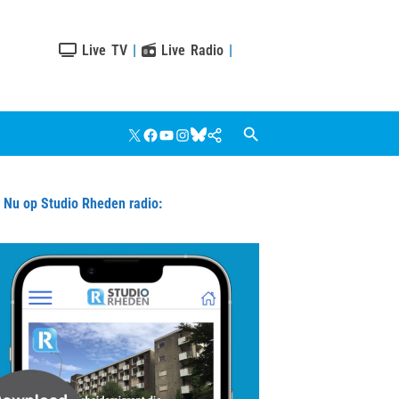
Live TV
|
Live Radio
|
X
Facebook
YouTube
Instagram
Bluesky
Google
Nieuws
u op Studio Rheden radio: