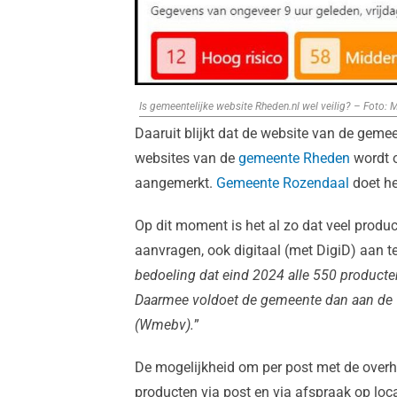
Is gemeentelijke website Rheden.nl wel veilig? – Foto: Ma
Daaruit blijkt dat de website van de gemee
websites van de
gemeente Rheden
wordt o
aangemerkt.
Gemeente Rozendaal
doet he
Op dit moment is het al zo dat veel produ
aanvragen, ook digitaal (met DigiD) aan t
bedoeling dat eind 2024 alle 550 product
Daarmee voldoet de gemeente dan aan de W
(Wmebv).
”
De mogelijkheid om per post met de overh
producten via post en via afspraak op locat