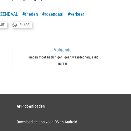
OZENDAAL
rheden
rozendaal
verkeer
ARE
SHARE
Volgende
Next
Rheden moet bezuinigen: geen waardecheque dit
najaar
post:
APP downloaden
Download de app voor iOS en Android