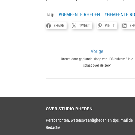
Tag:
GEMEENTE RHEDEN
GEMEENTE R
SHARE
TWEET
PIN IT
SH
Bericht
Vorige
Previous
Onrust door geplande sloop van 138 huizen: ‘Hele
navigatie
straat over de zeik’
post:
OVER STUDIO RHEDEN
Persberichten, wetenswaardigheden en tips,
mail de
Redactie