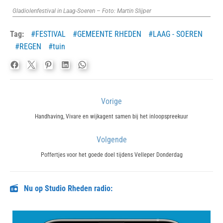
Gladiolenfestival in Laag-Soeren – Foto: Martin Slijper
Tag:
FESTIVAL
GEMEENTE RHEDEN
LAAG - SOEREN
REGEN
tuin
Bericht
Vorige
navigatie
Previous
Handhaving, Vivare en wijkagent samen bij het inloopspreekuur
post:
Volgende
Next
Poffertjes voor het goede doel tijdens Velleper Donderdag
post:
Nu op Studio Rheden radio: