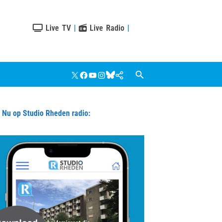
Live TV
|
Live Radio
|
X
Facebook
YouTube
Instagram
Bluesky
Google
Nieuws
u op Studio Rheden radio: