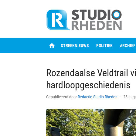
Skip
to
content
home
STREEKNIEUWS
POLITIEK
ARCHIEF
Rozendaalse Veldtrail vi
hardloopgeschiedenis
Posted
Gepubliceerd door
Redactie Studio Rheden
25 aug
on