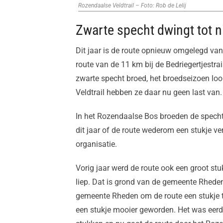
Rozendaalse Veldtrail – Foto: Rob de Lelij
Zwarte specht dwingt tot 
Dit jaar is de route opnieuw omgelegd va
route van de 11 km bij de Bedriegertjestra
zwarte specht broed, het broedseizoen loop
Veldtrail hebben ze daar nu geen last van.
In het Rozendaalse Bos broeden de spech
dit jaar of de route wederom een stukje 
organisatie.
Vorig jaar werd de route ook een groot s
liep. Dat is grond van de gemeente Rhede
gemeente Rheden om de route een stukje t
een stukje mooier geworden. Het was eerde