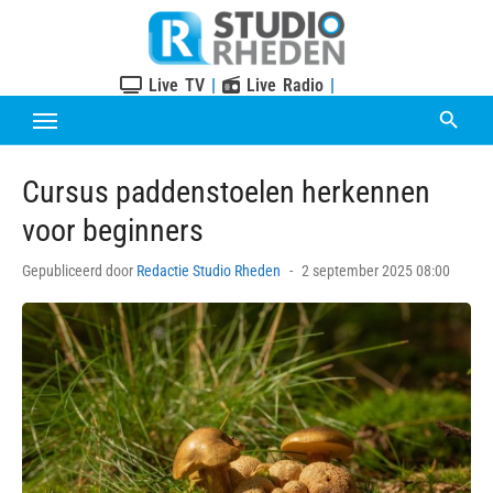
Skip
to
content
Live TV
|
Live Radio
|
Cursus paddenstoelen herkennen
voor beginners
Posted
Gepubliceerd door
Redactie Studio Rheden
2 september 2025 08:00
on