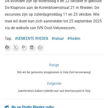
De avonden zijn op woensdag 8 en 22 oktober in gebouw
De Klaproos aan de Korenbloemstraat 21 in Rheden. De
excursies zijn op zaterdagmiddag 11 en 25 oktober. Wie
mee wil doen kan zich aanmelden tot 25 september 2025
via de website van IVN Oost-Veluwezoom.
Tag:
GEMEENTE RHEDEN
natuur
rheden
Bericht
Vorige
navigatie
Previous
D66 wil dat gemeente sloopplannen in Velp-Zuid heroverweegt
post:
Volgende
Next
Juweliershuis Aalbers tijdelijk naar oud Intertoys-pand in Velp
post:
Nu op Studio Rheden radio: