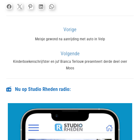
Bericht
Vorige
navigatie
Previous
Meisje gewond na aanrijding met auto in Velp
post:
Volgende
Next
Kinderboekenschrijfster en juf Bianca Terlouw presenteert derde deel over
Moos
post:
Nu op Studio Rheden radio: