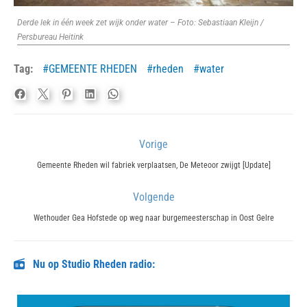
Derde lek in één week zet wijk onder water – Foto: Sebastiaan Kleijn /
Persbureau Heitink
Tag:
GEMEENTE RHEDEN
rheden
water
Bericht
Vorige
navigatie
Previous
Gemeente Rheden wil fabriek verplaatsen, De Meteoor zwijgt [Update]
post:
Volgende
Next
Wethouder Gea Hofstede op weg naar burgemeesterschap in Oost Gelre
post:
Nu op Studio Rheden radio: