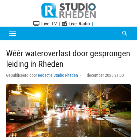
Skip
to
content
Live TV
|
Live Radio
|
Wéér wateroverlast door gesprongen
leiding in Rheden
Posted
Gepubliceerd door
Redactie Studio Rheden
1 december 2025 21:30
on