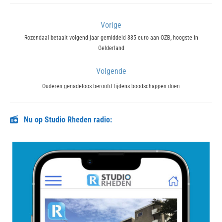
Bericht
Vorige
navigatie
Previous
Rozendaal betaalt volgend jaar gemiddeld 885 euro aan OZB, hoogste in
Gelderland
post:
Volgende
Next
Ouderen genadeloos beroofd tijdens boodschappen doen
post:
Nu op Studio Rheden radio: