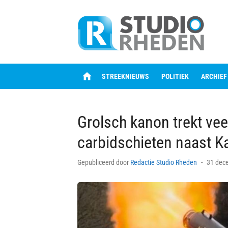
Skip
to
content
home
STREEKNIEUWS
POLITIEK
ARCHIEF
Grolsch kanon trekt veel
carbidschieten naast K
Posted
Gepubliceerd door
Redactie Studio Rheden
31 dec
on