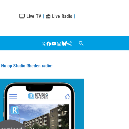
Live TV
|
Live Radio
|
X
Facebook
YouTube
Instagram
Bluesky
Google
Nieuws
u op Studio Rheden radio: