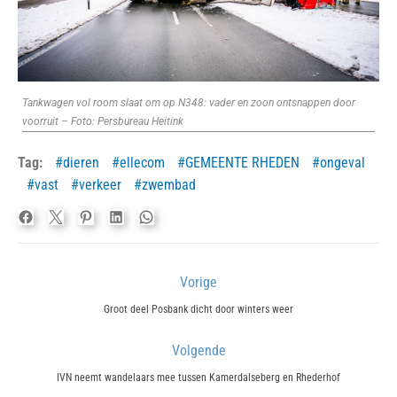
Tankwagen vol room slaat om op N348: vader en zoon ontsnappen door
voorruit – Foto: Persbureau Heitink
Tag:
dieren
ellecom
GEMEENTE RHEDEN
ongeval
vast
verkeer
zwembad
Bericht
Vorige
navigatie
Previous
Groot deel Posbank dicht door winters weer
post:
Volgende
Next
IVN neemt wandelaars mee tussen Kamerdalseberg en Rhederhof