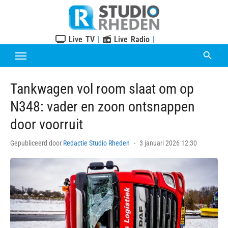
Skip
to
content
Live TV
|
Live Radio
|
Tankwagen vol room slaat om op
N348: vader en zoon ontsnappen
door voorruit
Posted
Gepubliceerd door
Redactie Studio Rheden
3 januari 2026 12:30
on