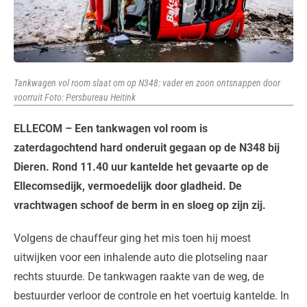
Tankwagen vol room slaat om op N348: vader en zoon ontsnappen door
voorruit Foto: Persbureau Heitink
ELLECOM – Een tankwagen vol room is
zaterdagochtend hard onderuit gegaan op de N348 bij
Dieren. Rond 11.40 uur kantelde het gevaarte op de
Ellecomsedijk, vermoedelijk door gladheid. De
vrachtwagen schoof de berm in en sloeg op zijn zij.
Volgens de chauffeur ging het mis toen hij moest
uitwijken voor een inhalende auto die plotseling naar
rechts stuurde. De tankwagen raakte van de weg, de
bestuurder verloor de controle en het voertuig kantelde. In