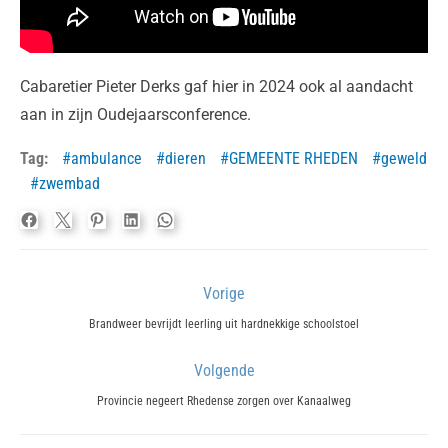
Cabaretier Pieter Derks gaf hier in 2024 ook al aandacht
aan in zijn Oudejaarsconference.
Tag:
ambulance
dieren
GEMEENTE RHEDEN
geweld
zwembad
Bericht
Vorige
navigatie
Previous
Brandweer bevrijdt leerling uit hardnekkige schoolstoel
post:
Volgende
Next
Provincie negeert Rhedense zorgen over Kanaalweg
post: