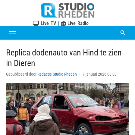
Skip
to
content
Live TV
|
Live Radio
|
Replica dodenauto van Hind te zien
in Dieren
Posted
Gepubliceerd door
Redactie Studio Rheden
7 januari 2026 08:00
on