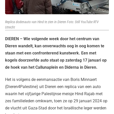
Replica dodenauto van Hind te zien in Dieren Foto: Still YouTube RTV
Utrecht
DIEREN – Wie volgende week door het centrum van
Dieren wandelt, kan onverwachts oog in oog komen te
staan met een confronterend kunstwerk. Een met
kogels doorzeefde auto staat op zaterdag 17 januari op
de hoek van het Callunaplein en Diderna in Dieren.
Het is volgens de eenmansactie van Boris Minnaert
(Dieren4Palestine) uit Dieren een replica van een auto
waarin het vijfjarige Palestijnse meisje Hind Rajab met
zes familieleden omkwam, toen ze op 29 januari 2024 op
de vlucht uit Gaza-Stad door het Israëlische leger werden