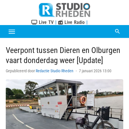
Skip
to
content
Live TV
|
Live Radio
|
Veerpont tussen Dieren en Olburgen
vaart donderdag weer [Update]
Posted
Gepubliceerd door
Redactie Studio Rheden
7 januari 2026 13:00
on