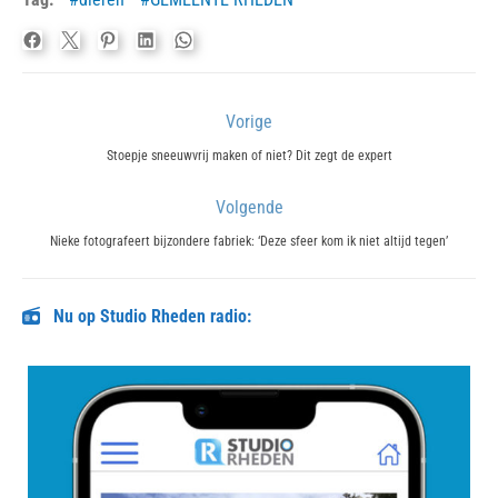
Bericht
Vorige
navigatie
Previous
Stoepje sneeuwvrij maken of niet? Dit zegt de expert
post:
Volgende
Next
Nieke fotografeert bijzondere fabriek: ‘Deze sfeer kom ik niet altijd tegen’
post:
Nu op Studio Rheden radio: