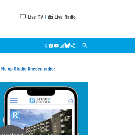
Live TV
|
Live Radio
|
X
Facebook
YouTube
Instagram
Bluesky
Google
Nieuws
u op Studio Rheden radio: