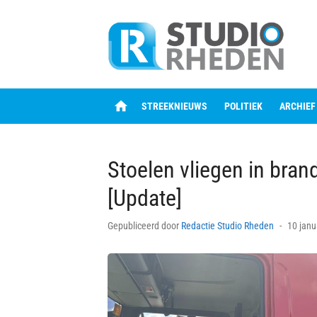
Skip
to
content
home
STREEKNIEUWS
POLITIEK
ARCHIEF
Stoelen vliegen in bran
[Update]
Posted
Gepubliceerd door
Redactie Studio Rheden
10 janu
on