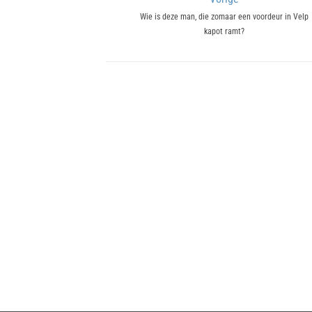
Bericht
Previous
Wie is deze man, die zomaar een voordeur in Velp
navigatie
kapot ramt?
post: