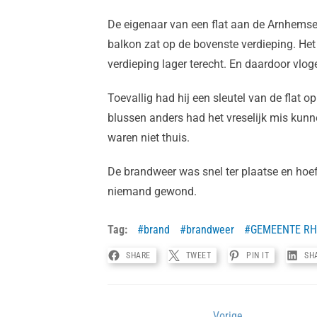
De eigenaar van een flat aan de Arnhemses
balkon zat op de bovenste verdieping. Het
verdieping lager terecht. En daardoor vlog
Toevallig had hij een sleutel van de flat o
blussen anders had het vreselijk mis kun
waren niet thuis.
De brandweer was snel ter plaatse en hoef
niemand gewond.
Tag:
brand
brandweer
GEMEENTE R
SHARE
TWEET
PIN IT
SH
Vorige