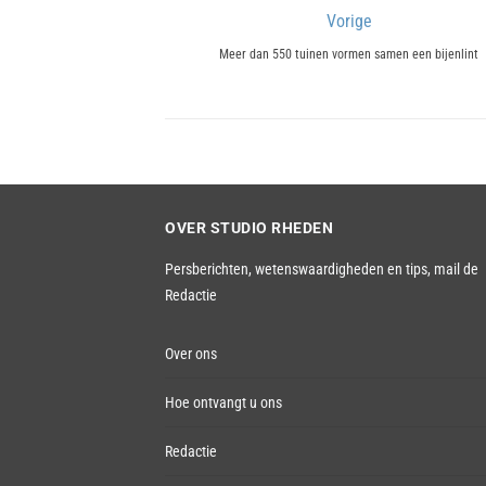
Bericht
Vorige
Previous
navigatie
Meer dan 550 tuinen vormen samen een bijenlint
post:
OVER STUDIO RHEDEN
Persberichten, wetenswaardigheden en tips,
mail de
Redactie
Over ons
Hoe ontvangt u ons
Redactie