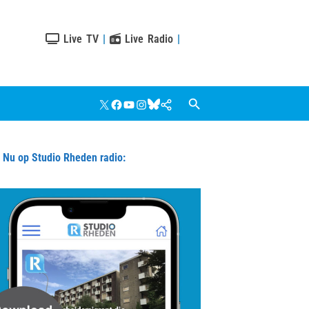
Live TV
|
Live Radio
|
X
Facebook
YouTube
Instagram
Bluesky
Google
Nieuws
u op Studio Rheden radio: