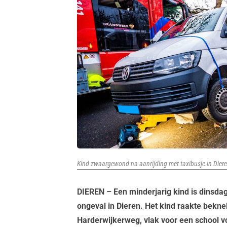
Kind zwaargewond na aanrijding met taxibusje in Diere
DIEREN – Een minderjarig kind is dinsda
ongeval in Dieren. Het kind raakte bekne
Harderwijkerweg, vlak voor een school vo