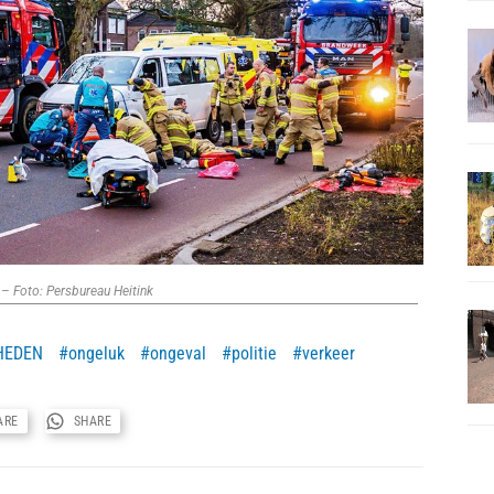
 – Foto: Persbureau Heitink
HEDEN
ongeluk
ongeval
politie
verkeer
ARE
SHARE