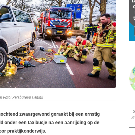
n Foto: Persbureau Heitink
S
gochtend zwaargewond geraakt bij een ernstig
Rh
ld onder een taxibusje na een aanrijding op de
or praktijkonderwijs.