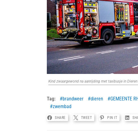
Kind zwaargewond na aanrijding met taxibusje in Dieren
Tag:
brandweer
dieren
GEMEENTE R
zwembad
SHARE
TWEET
PIN IT
SH