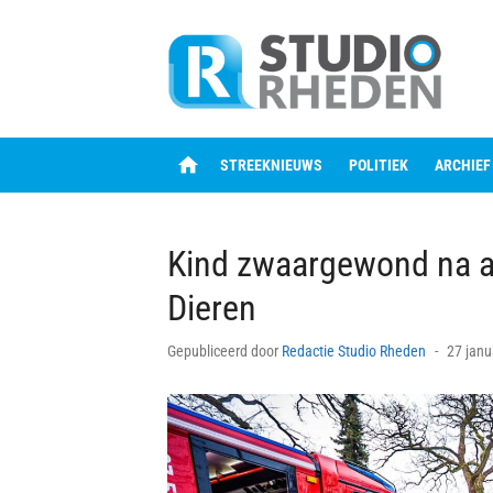
Skip
to
content
home
STREEKNIEUWS
POLITIEK
ARCHIEF
Kind zwaargewond na aa
Dieren
Posted
Gepubliceerd door
Redactie Studio Rheden
27 janu
on