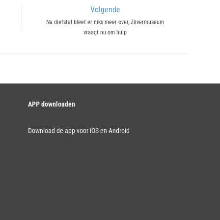
Volgende
Next
Na diefstal bleef er niks meer over, Zilvermuseum
vraagt nu om hulp
post:
APP downloaden
Download de app voor iOS en Android