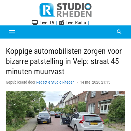
Skip
to
content
Live TV
|
Live Radio
|
Koppige automobilisten zorgen voor
bizarre patstelling in Velp: straat 45
minuten muurvast
Posted
Gepubliceerd door
Redactie Studio Rheden
14 mei 2026 21:15
on