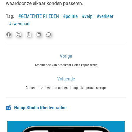
waardoor ze elkaar konden passeren.
Tag:
GEMEENTE RHEDEN
politie
velp
verkeer
zwembad
Bericht
Vorige
navigatie
Previous
Ambulance van predikant Heins kapot terug
post:
Volgende
Next
Gemeente zet weer in op bestrijding eikenprocessierups
post:
Nu op Studio Rheden radio: