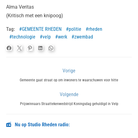
Alma Veritas
(Kritisch met een knipoog)
Tag:
GEMEENTE RHEDEN
politie
rheden
technologie
velp
werk
zwembad
Bericht
Vorige
navigatie
Previous
Gemeente gaat straat op om inwoners te waarschuwen voor hitte
post:
Volgende
Next
Prijswinnaars Straattekenwedstrijd Koningsdag gehuldigd in Velp
post:
Nu op Studio Rheden radio: