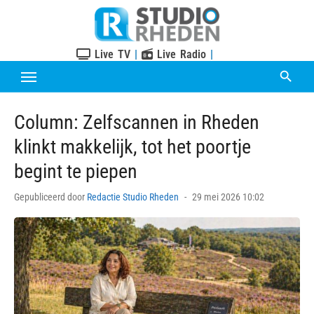
Skip
to
content
Live TV
|
Live Radio
|
Column: Zelfscannen in Rheden
klinkt makkelijk, tot het poortje
begint te piepen
Posted
Gepubliceerd door
Redactie Studio Rheden
29 mei 2026 10:02
on