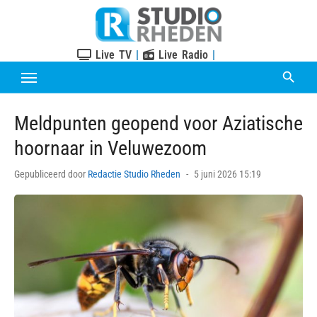
Skip
to
content
Live TV
|
Live Radio
|
Meldpunten geopend voor Aziatische
hoornaar in Veluwezoom
Posted
Gepubliceerd door
Redactie Studio Rheden
5 juni 2026 15:19
on