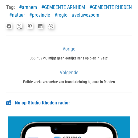
Tag:
arnhem
GEMEENTE ARNHEM
GEMEENTE RHEDEN
natuur
provincie
regio
veluwezoom
Bericht
Vorige
navigatie
Previous
D66: “EVMC krijgt geen eerlijke kans op plek in Velp”
post:
Volgende
Next
Politie zoekt verdachte van brandstichting bij auto in Rheden
post:
Nu op Studio Rheden radio: