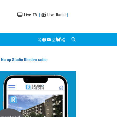
Live TV
|
Live Radio
|
X
Facebook
YouTube
Instagram
Bluesky
Google
Nieuws
u op Studio Rheden radio: