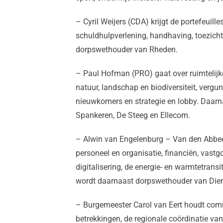
– Cyril Weijers (CDA) krijgt de portefeuill
schuldhulpverlening, handhaving, toezicht,
dorpswethouder van Rheden.
– Paul Hofman (PRO) gaat over ruimtelijke
natuur, landschap en biodiversiteit, vergun
nieuwkomers en strategie en lobby. Daarn
Spankeren, De Steeg en Ellecom.
– Alwin van Engelenburg – Van den Abbeel
personeel en organisatie, financiën, vastgo
digitalisering, de energie- en warmtetransi
wordt daarnaast dorpswethouder van Dier
– Burgemeester Carol van Eert houdt comm
betrekkingen, de regionale coördinatie van