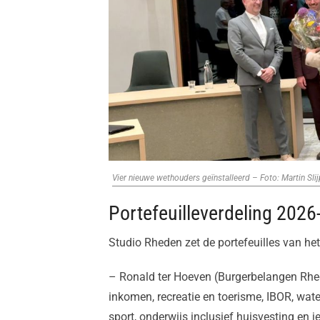
Vier nieuwe wethouders geïnstalleerd – Foto: Martin Slij
Portefeuilleverdeling 202
Studio Rheden zet de portefeuilles van het
– Ronald ter Hoeven (Burgerbelangen Rhe
inkomen, recreatie en toerisme, IBOR, water
sport, onderwijs inclusief huisvesting en 