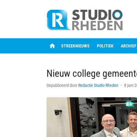
Skip
to
content
home
STREEKNIEUWS
POLITIEK
ARCHIEF
Nieuw college gemeent
Posted
Gepubliceerd door
Redactie Studio Rheden
8 juni 
on