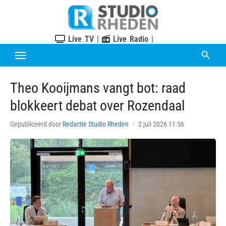
Skip
to
content
Live TV
|
Live Radio
|
Theo Kooijmans vangt bot: raad
blokkeert debat over Rozendaal
Posted
Gepubliceerd door
Redactie Studio Rheden
2 juli 2026 11:56
on