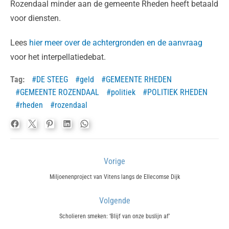
Rozendaal minder aan de gemeente Rheden heeft betaald
voor diensten.
Lees
hier meer over de achtergronden en de aanvraag
voor het interpellatiedebat.
Tag:
DE STEEG
geld
GEMEENTE RHEDEN
GEMEENTE ROZENDAAL
politiek
POLITIEK RHEDEN
rheden
rozendaal
Bericht
Vorige
navigatie
Previous
Miljoenenproject van Vitens langs de Ellecomse Dijk
post:
Volgende
Next
Scholieren smeken: ‘Blijf van onze buslijn af’