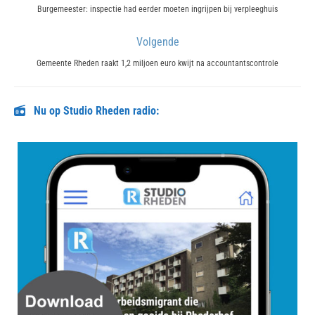
navigatie
Previous
Burgemeester: inspectie had eerder moeten ingrijpen bij verpleeghuis
post:
Volgende
Next
Gemeente Rheden raakt 1,2 miljoen euro kwijt na accountantscontrole
post:
Nu op Studio Rheden radio: