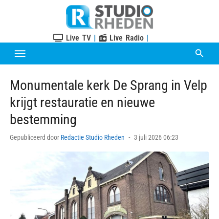
Skip
to
content
Live TV
|
Live Radio
|
Monumentale kerk De Sprang in Velp
krijgt restauratie en nieuwe
bestemming
Posted
Gepubliceerd door
Redactie Studio Rheden
3 juli 2026 06:23
on