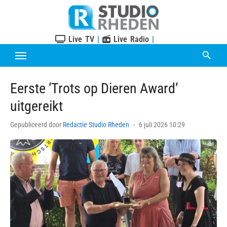
Skip
to
content
Live TV
|
Live Radio
|
Eerste ‘Trots op Dieren Award’
uitgereikt
Posted
Gepubliceerd door
Redactie Studio Rheden
6 juli 2026 10:29
on