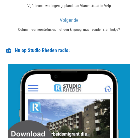
navigatie
Previous
Vijf nieuwe woningen gepland aan Vianenstraat in Velp
post:
Volgende
Next
Column: Gemeentefusies met een knipoog, maar zonder stemhokje?
post:
Nu op Studio Rheden radio: