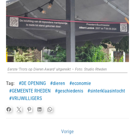
Eerste ‘Trots op Dieren Award’ uitgereikt – Foto: Studio Rheden
Tag:
DE OPENING
dieren
economie
GEMEENTE RHEDEN
geschiedenis
sinterklaasintocht
VRIJWILLIGERS
Bericht
Vorige