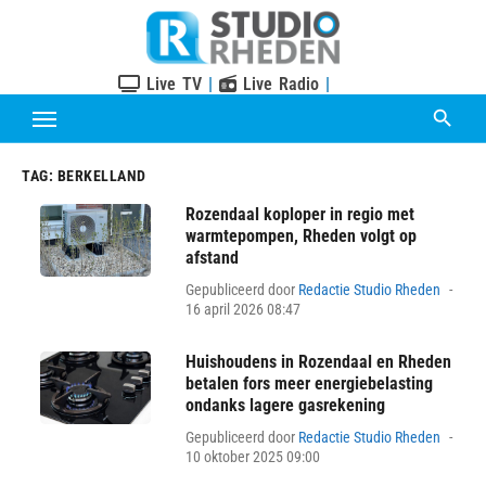
Skip
to
content
Live TV
|
Live Radio
|
TAG:
BERKELLAND
Rozendaal koploper in regio met
warmtepompen, Rheden volgt op
afstand
Pos
Gepubliceerd door
Redactie Studio Rheden
on
16 april 2026 08:47
Huishoudens in Rozendaal en Rheden
betalen fors meer energiebelasting
ondanks lagere gasrekening
Pos
Gepubliceerd door
Redactie Studio Rheden
on
10 oktober 2025 09:00