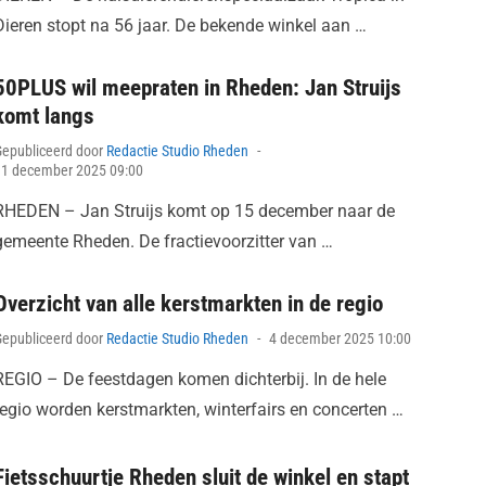
Dieren stopt na 56 jaar. De bekende winkel aan …
50PLUS wil meepraten in Rheden: Jan Struijs
komt langs
Posted
Gepubliceerd door
Redactie Studio Rheden
on
11 december 2025 09:00
RHEDEN – Jan Struijs komt op 15 december naar de
gemeente Rheden. De fractievoorzitter van …
Overzicht van alle kerstmarkten in de regio
Posted
Gepubliceerd door
Redactie Studio Rheden
4 december 2025 10:00
on
REGIO – De feestdagen komen dichterbij. In de hele
regio worden kerstmarkten, winterfairs en concerten …
Fietsschuurtje Rheden sluit de winkel en stapt