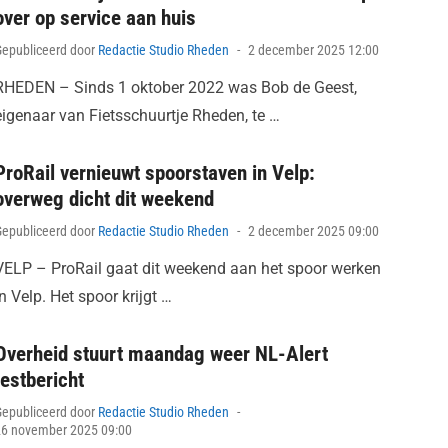
over op service aan huis
Posted
Gepubliceerd door
Redactie Studio Rheden
2 december 2025 12:00
on
RHEDEN – Sinds 1 oktober 2022 was Bob de Geest,
eigenaar van Fietsschuurtje Rheden, te …
ProRail vernieuwt spoorstaven in Velp:
overweg dicht dit weekend
Posted
Gepubliceerd door
Redactie Studio Rheden
2 december 2025 09:00
on
VELP – ProRail gaat dit weekend aan het spoor werken
in Velp. Het spoor krijgt …
Overheid stuurt maandag weer NL-Alert
testbericht
Posted
Gepubliceerd door
Redactie Studio Rheden
on
26 november 2025 09:00