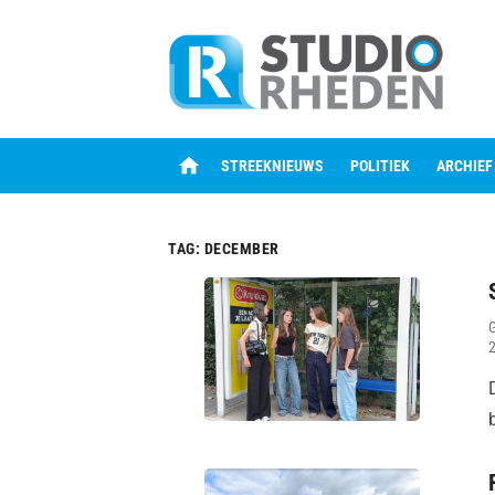
Skip
to
content
home
STREEKNIEUWS
POLITIEK
ARCHIEF
TAG:
DECEMBER
2