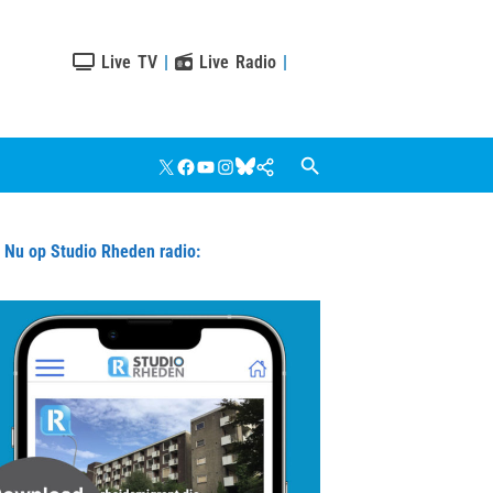
Live TV
|
Live Radio
|
X
Facebook
YouTube
Instagram
Bluesky
Google
Nieuws
u op Studio Rheden radio: