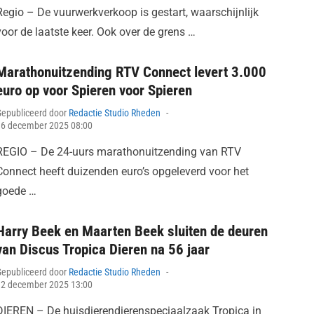
Regio – De vuurwerkverkoop is gestart, waarschijnlijk
voor de laatste keer. Ook over de grens …
Marathonuitzending RTV Connect levert 3.000
euro op voor Spieren voor Spieren
Posted
Gepubliceerd door
Redactie Studio Rheden
on
16 december 2025 08:00
REGIO – De 24-uurs marathonuitzending van RTV
Connect heeft duizenden euro’s opgeleverd voor het
goede …
Harry Beek en Maarten Beek sluiten de deuren
van Discus Tropica Dieren na 56 jaar
Posted
Gepubliceerd door
Redactie Studio Rheden
on
12 december 2025 13:00
DIEREN – De huisdierendierenspeciaalzaak Tropica in