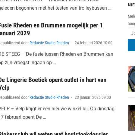
NI
geleden begonnen met het testen van trolleybussen …
Meld
hoog
Fusie Rheden en Brummen mogelijk per 1
januari 2029
Posted
Gepubliceerd door
Redactie Studio Rheden
24 februari 2026 10:00
on
DE STEEG – De fusie tussen Rheden en Brummen kan
op zijn vroegst ingaan op …
De Lingerie Boetiek opent outlet in hart van
Velp
Posted
Gepubliceerd door
Redactie Studio Rheden
23 januari 2026 09:00
on
VELP – Velp krijgt er een nieuwe winkel bij. Op dinsdag
17 februari opent De …
Stokersclub wil weten wat houtstookdossier