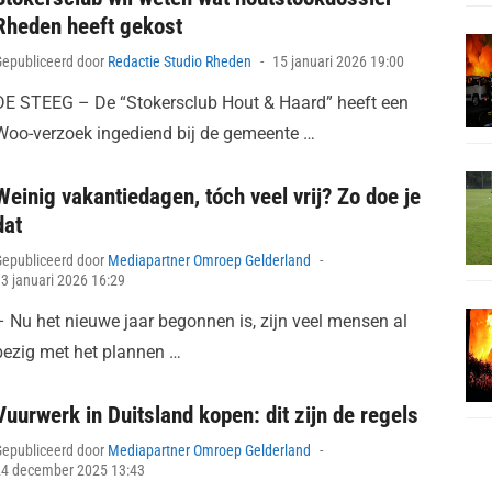
Rheden heeft gekost
Posted
Gepubliceerd door
Redactie Studio Rheden
15 januari 2026 19:00
on
DE STEEG – De “Stokersclub Hout & Haard” heeft een
Woo-verzoek ingediend bij de gemeente …
Weinig vakantiedagen, tóch veel vrij? Zo doe je
dat
Posted
Gepubliceerd door
Mediapartner Omroep Gelderland
on
3 januari 2026 16:29
– Nu het nieuwe jaar begonnen is, zijn veel mensen al
bezig met het plannen …
Vuurwerk in Duitsland kopen: dit zijn de regels
Posted
Gepubliceerd door
Mediapartner Omroep Gelderland
on
24 december 2025 13:43