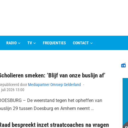
RADIO
TV
FREQUENTIES
CONTACT
N
Scholieren smeken: ‘Blijf van onze buslijn af’
Posted
Gepubliceerd door
Mediapartner Omroep Gelderland
on
 juli 2026 13:00
DOESBURG – De weerstand tegen het opheffen van
buslijn 29 tussen Doesburg en Arnhem neemt …
Raad bespreekt inzet straatcoaches na vragen