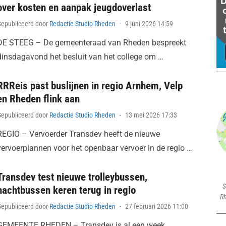
over kosten en aanpak jeugdoverlast
Posted
Gepubliceerd door
Redactie Studio Rheden
9 juni 2026 14:59
on
DE STEEG – De gemeenteraad van Rheden bespreekt
dinsdagavond het besluit van het college om …
RRReis past buslijnen in regio Arnhem, Velp
en Rheden flink aan
Posted
Gepubliceerd door
Redactie Studio Rheden
13 mei 2026 17:33
on
REGIO – Vervoerder Transdev heeft de nieuwe
vervoerplannen voor het openbaar vervoer in de regio …
Transdev test nieuwe trolleybussen,
S
nachtbussen keren terug in regio
Rh
Posted
Gepubliceerd door
Redactie Studio Rheden
27 februari 2026 11:00
on
GEMEENTE RHEDEN – Transdev is al een week