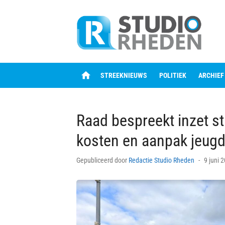
Skip
to
content
home
STREEKNIEUWS
POLITIEK
ARCHIEF
Raad bespreekt inzet s
kosten en aanpak jeugd
Posted
Gepubliceerd door
Redactie Studio Rheden
9 juni 
on