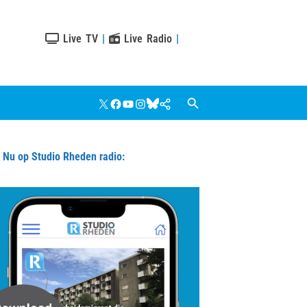
Live TV
|
Live Radio
|
X
Facebook
YouTube
Instagram
Bluesky
Google
Nieuws
u op Studio Rheden radio: