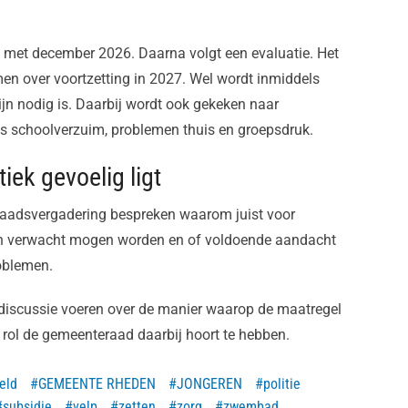
n met december 2026. Daarna volgt een evaluatie. Het
men over voortzetting in 2027. Wel wordt inmiddels
jn nodig is. Daarbij wordt ook gekeken naar
ls schoolverzuim, problemen thuis en groepsdruk.
iek gevoelig ligt
 raadsvergadering bespreken waarom juist voor
ten verwacht mogen worden en of voldoende aandacht
oblemen.
e discussie voeren over de manier waarop de maatregel
 rol de gemeenteraad daarbij hoort te hebben.
eld
GEMEENTE RHEDEN
JONGEREN
politie
subsidie
velp
zetten
zorg
zwembad