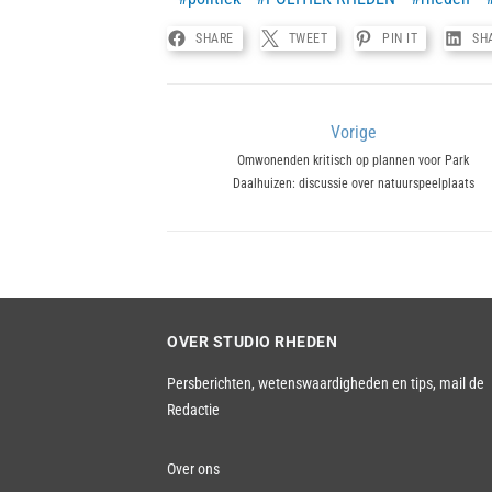
SHARE
TWEET
PIN IT
SH
Bericht
Vorige
Previous
Omwonenden kritisch op plannen voor Park
navigatie
Daalhuizen: discussie over natuurspeelplaats
post:
OVER STUDIO RHEDEN
Persberichten, wetenswaardigheden en tips,
mail de
Redactie
Over ons