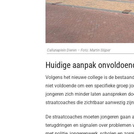
Callunaplein Dieren – Foto: Martin Slijper
Huidige aanpak onvoldoen
Volgens het nieuwe college is de bestaand
niet voldoende om een specifieke groep jo
jongeren zich minder laten aanspreken doo
straatcoaches die zichtbaar aanwezig zijn
De straatcoaches moeten jongeren gaan a
terugdringen en signalen over problemen v
met politie, jongerenwerk, scholen en zorg