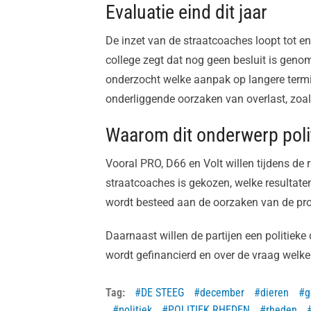
Evaluatie eind dit jaar
De inzet van de straatcoaches loopt tot e
college zegt dat nog geen besluit is geno
onderzocht welke aanpak op langere termi
onderliggende oorzaken van overlast, zoa
Waarom dit onderwerp polit
Vooral PRO, D66 en Volt willen tijdens de
straatcoaches is gekozen, welke resulta
wordt besteed aan de oorzaken van de pr
Daarnaast willen de partijen een politiek
wordt gefinancierd en over de vraag welke
Tag:
DE STEEG
december
dieren
g
politiek
POLITIEK RHEDEN
rheden