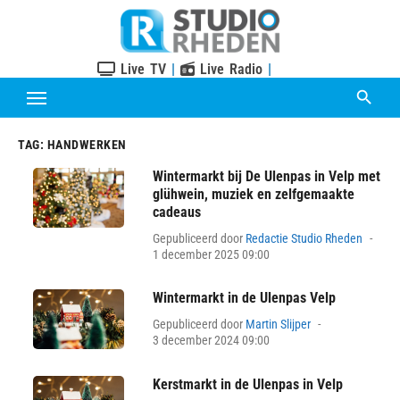
Skip
to
content
Live TV
|
Live Radio
|
TAG:
HANDWERKEN
Wintermarkt bij De Ulenpas in Velp met
glühwein, muziek en zelfgemaakte
cadeaus
Pos
Gepubliceerd door
Redactie Studio Rheden
on
1 december 2025 09:00
Wintermarkt in de Ulenpas Velp
Posted
Gepubliceerd door
Martin Slijper
on
3 december 2024 09:00
Kerstmarkt in de Ulenpas in Velp