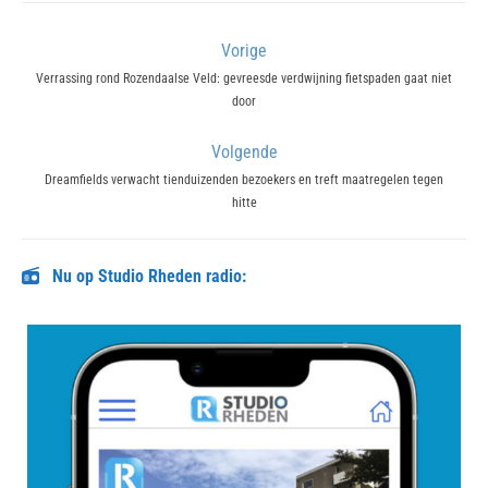
Bericht
Vorige
navigatie
Previous
Verrassing rond Rozendaalse Veld: gevreesde verdwijning fietspaden gaat niet
door
post:
Volgende
Next
Dreamfields verwacht tienduizenden bezoekers en treft maatregelen tegen
hitte
post:
Nu op Studio Rheden radio: