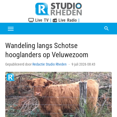
Skip
to
content
Live TV
|
Live Radio
|
Wandeling langs Schotse
hooglanders op Veluwezoom
Posted
Gepubliceerd door
Redactie Studio Rheden
9 juli 2026 08:43
on