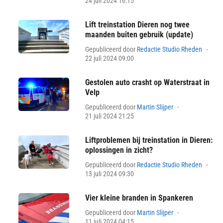
24 juli 2024 16:15
Lift treinstation Dieren nog twee
maanden buiten gebruik (update)
Pos
Gepubliceerd door
Redactie Studio Rheden
on
22 juli 2024 09:00
Gestolen auto crasht op Waterstraat in
Velp
Posted
Gepubliceerd door
Martin Slijper
on
21 juli 2024 21:25
Liftproblemen bij treinstation in Dieren:
oplossingen in zicht?
Pos
Gepubliceerd door
Redactie Studio Rheden
on
13 juli 2024 09:30
Vier kleine branden in Spankeren
Posted
Gepubliceerd door
Martin Slijper
on
11 juli 2024 04:15