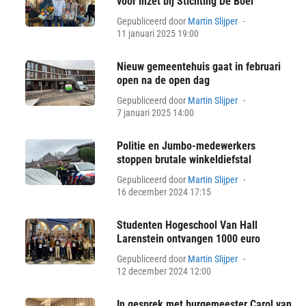
voor inzet bij Stichting De Boei
Posted
Gepubliceerd door
Martin Slijper
on
11 januari 2025 19:00
Nieuw gemeentehuis gaat in februari
open na de open dag
Posted
Gepubliceerd door
Martin Slijper
on
7 januari 2025 14:00
Politie en Jumbo-medewerkers
stoppen brutale winkeldiefstal
Posted
Gepubliceerd door
Martin Slijper
on
16 december 2024 17:15
Studenten Hogeschool Van Hall
Larenstein ontvangen 1000 euro
Posted
Gepubliceerd door
Martin Slijper
on
12 december 2024 12:00
In gesprek met burgemeester Carol van