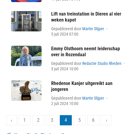
Lift van treinstation in Dieren al vier
weken kapot
Posted
Gepubliceerd door
Martin Slijper
on
5 juli 2024 07:00
Emmy Olsthoorn neemt leiderschap
over in Rozendaal
Pos
Gepubliceerd door
Redactie Studio Rheden
on
3 juli 2024 10:00
Rhedense Kanjer uitgereikt aan
jongeren
Posted
Gepubliceerd door
Martin Slijper
on
2 juli 2024 10:00
Berichten
‹
1
2
3
4
5
6
‹
paginering