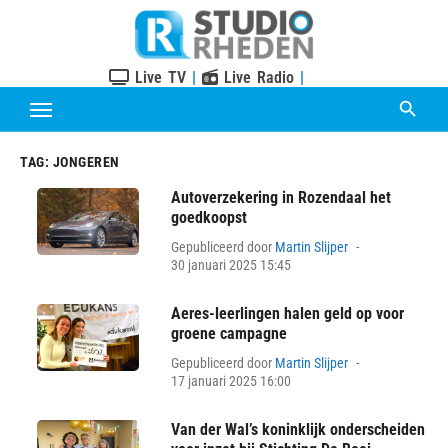
Skip
to
content
Live TV
|
Live Radio
|
TAG:
JONGEREN
Autoverzekering in Rozendaal het
goedkoopst
Posted
Gepubliceerd door
Martin Slijper
on
30 januari 2025 15:45
Aeres-leerlingen halen geld op voor
groene campagne
Posted
Gepubliceerd door
Martin Slijper
on
17 januari 2025 16:00
Van der Wal’s koninklijk onderscheiden