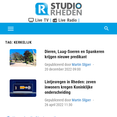
Skip
to
content
Live TV
|
Live Radio
|
TAG:
KERKELIJK
Dieren, Laag-Soeren en Spankeren
krijgen nieuwe predikant
Posted
Gepubliceerd door
Martin Slijper
on
20 december 2022 09:00
Lintjesregen in Rheden: zeven
inwoners kregen Koninklijke
onderscheiding
Posted
Gepubliceerd door
Martin Slijper
on
26 april 2022 11:30