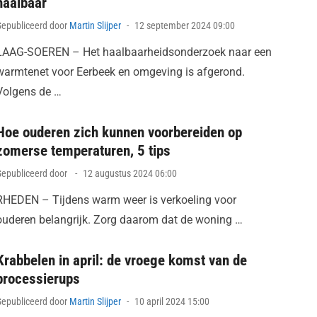
haalbaar
Posted
Gepubliceerd door
Martin Slijper
12 september 2024 09:00
on
LAAG-SOEREN – Het haalbaarheidsonderzoek naar een
warmtenet voor Eerbeek en omgeving is afgerond.
Volgens de …
Hoe ouderen zich kunnen voorbereiden op
zomerse temperaturen, 5 tips
Posted
Gepubliceerd door
12 augustus 2024 06:00
on
RHEDEN – Tijdens warm weer is verkoeling voor
ouderen belangrijk. Zorg daarom dat de woning …
Krabbelen in april: de vroege komst van de
processierups
Posted
Gepubliceerd door
Martin Slijper
10 april 2024 15:00
on