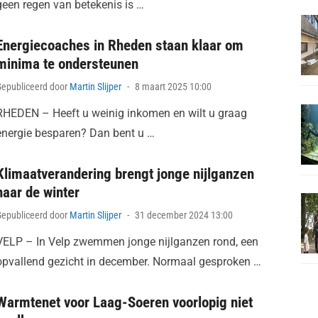
geen regen van betekenis is …
Energiecoaches in Rheden staan klaar om
minima te ondersteunen
Posted
Gepubliceerd door
Martin Slijper
8 maart 2025 10:00
on
RHEDEN – Heeft u weinig inkomen en wilt u graag
energie besparen? Dan bent u …
Klimaatverandering brengt jonge nijlganzen
naar de winter
Posted
Gepubliceerd door
Martin Slijper
31 december 2024 13:00
on
VELP – In Velp zwemmen jonge nijlganzen rond, een
opvallend gezicht in december. Normaal gesproken …
Warmtenet voor Laag-Soeren voorlopig niet