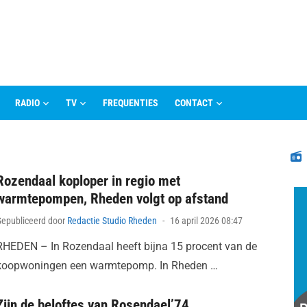
RADIO
TV
FREQUENTIES
CONTACT
N
Rozendaal koploper in regio met
warmtepompen, Rheden volgt op afstand
Posted
Gepubliceerd door
Redactie Studio Rheden
16 april 2026 08:47
on
RHEDEN – In Rozendaal heeft bijna 15 procent van de
koopwoningen een warmtepomp. In Rheden …
Zijn de beloftes van Rosendael’74