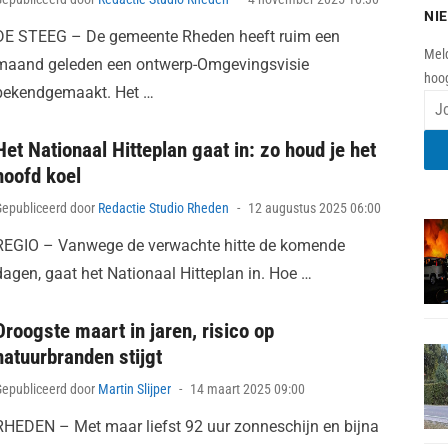
NI
on
DE STEEG – De gemeente Rheden heeft ruim een
Meld
maand geleden een ontwerp-Omgevingsvisie
hoog
bekendgemaakt. Het …
Het Nationaal Hitteplan gaat in: zo houd je het
hoofd koel
Posted
Gepubliceerd door
Redactie Studio Rheden
12 augustus 2025 06:00
on
REGIO – Vanwege de verwachte hitte de komende
dagen, gaat het Nationaal Hitteplan in. Hoe …
Droogste maart in jaren, risico op
natuurbranden stijgt
Posted
Gepubliceerd door
Martin Slijper
14 maart 2025 09:00
on
RHEDEN – Met maar liefst 92 uur zonneschijn en bijna