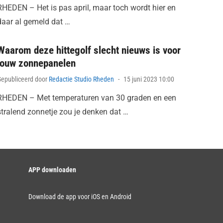
RHEDEN – Het is pas april, maar toch wordt hier en
daar al gemeld dat …
Waarom deze hittegolf slecht nieuws is voor
jouw zonnepanelen
Posted
Gepubliceerd door
Redactie Studio Rheden
15 juni 2023 10:00
on
RHEDEN – Met temperaturen van 30 graden en een
stralend zonnetje zou je denken dat …
APP downloaden
Download de app voor iOS en Android