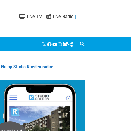
Live TV
|
Live Radio
|
X
Facebook
YouTube
Instagram
Bluesky
Google
Nieuws
u op Studio Rheden radio: