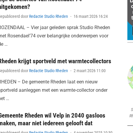
uitgekomen?
Posted
Gepubliceerd door
Redactie Studio Rheden
16 maart 2026 16:24
on
ROZENDAAL – Vier jaar geleden sprak Studio Rheden
met Rosendael’74 over belangrijke onderwerpen voor
de …
Rheden krijgt sportveld met warmtecollectors
Posted
Gepubliceerd door
Redactie Studio Rheden
2 maart 2026 11:00
on
RHEDEN – De gemeente Rheden laat een nieuw
sportveld aanleggen met een warmte-collector onder
het …
S
Gemeente Rheden wil Velp in 2040 gasloos
Rh
maken, maar niet iedereen gelooft dat
Posted
Gepubliceerd door
Redactie Studio Rheden
4 november 2025 10:30