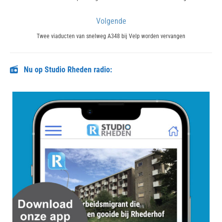
post:
Volgende
Next
Twee viaducten van snelweg A348 bij Velp worden vervangen
post:
Nu op Studio Rheden radio: