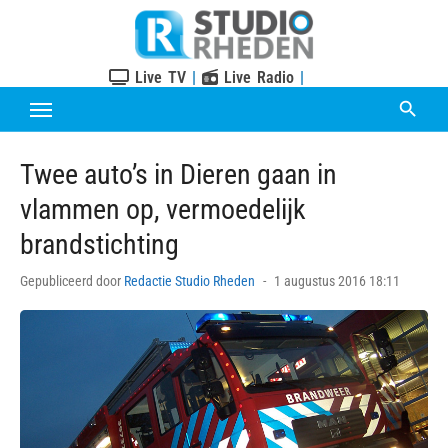
Skip
to
content
Live TV
|
Live Radio
|
Twee auto’s in Dieren gaan in
vlammen op, vermoedelijk
brandstichting
Posted
Gepubliceerd door
Redactie Studio Rheden
1 augustus 2016 18:11
on