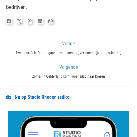
bedrijven.
Bericht
Vorige
navigatie
Previous
Twee auto’s in Dieren gaan in vlammen op, vermoedelijk brandstichting
post:
Volgende
Next
Zomer in Gelderland komt woensdag naar Dieren
post:
Nu op Studio Rheden radio: