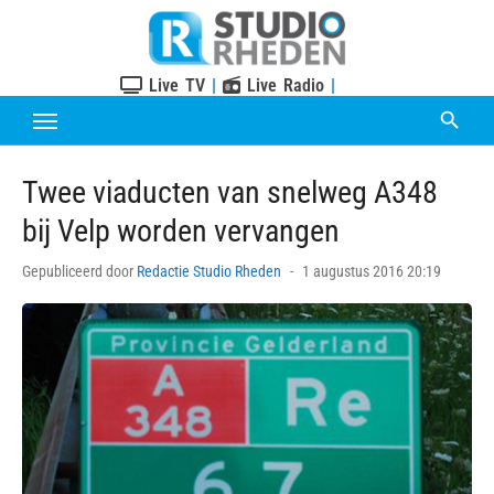
Skip
to
content
Live TV
|
Live Radio
|
Twee viaducten van snelweg A348
bij Velp worden vervangen
Posted
Gepubliceerd door
Redactie Studio Rheden
1 augustus 2016 20:19
on