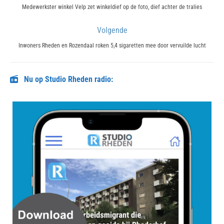
navigatie
Previous
Medewerkster winkel Velp zet winkeldief op de foto, dief achter de tralies
post:
Volgende
Next
Inwoners Rheden en Rozendaal roken 5,4 sigaretten mee door vervuilde lucht
post:
Nu op Studio Rheden radio: