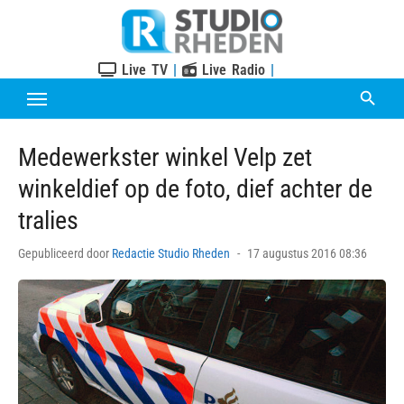
Skip
to
content
Live TV
|
Live Radio
|
Medewerkster winkel Velp zet
winkeldief op de foto, dief achter de
tralies
Posted
Gepubliceerd door
Redactie Studio Rheden
17 augustus 2016 08:36
on