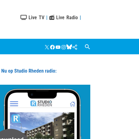
Live TV
|
Live Radio
|
X
Facebook
YouTube
Instagram
Bluesky
Google
Nieuws
u op Studio Rheden radio: