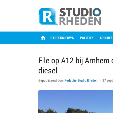
Skip
to
content
home
STREEKNIEUWS
POLITIEK
ARCHIEF
File op A12 bij Arnhem
diesel
Posted
Gepubliceerd door
Redactie Studio Rheden
27 sep
on