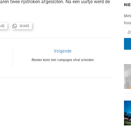
ren twee rijstroken afgesloten. Na een uurtje werd de
NI
Meld
hoog
ARE
SHARE
Volgende
Next
Rheden komt met campagne afval scheiden
post: