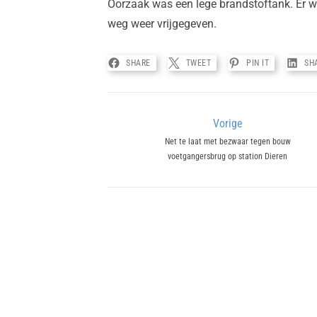
Oorzaak was een lege brandstoftank. Er wa
weg weer vrijgegeven.
SHARE
TWEET
PIN IT
SH
Bericht
Vorige
Previous
Net te laat met bezwaar tegen bouw
navigatie
voetgangersbrug op station Dieren
post: