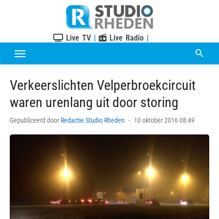
Skip
to
content
Live TV
|
Live Radio
|
Verkeerslichten Velperbroekcircuit
waren urenlang uit door storing
Posted
Gepubliceerd door
Redactie Studio Rheden
10 oktober 2016 08:49
on