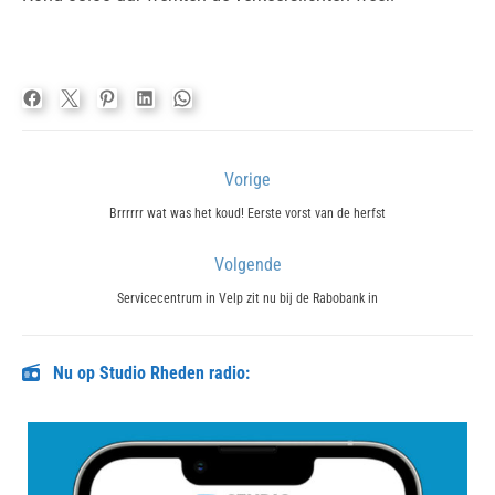
Bericht
Vorige
navigatie
Previous
Brrrrrr wat was het koud! Eerste vorst van de herfst
post:
Volgende
Next
Servicecentrum in Velp zit nu bij de Rabobank in
post:
Nu op Studio Rheden radio: