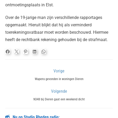
ontmoetingsplaats in Elst.
Over de 19-jarige man zijn verschillende rapportages
opgemaakt. Hieruit blijkt dat hij als verminderd
toerekeningsvatbaar moet worden beschouwd. Hiermee
heeft de rechtbank rekening gehouden bij de strafmaat.
Bericht
Vorige
navigatie
Previous
Wapens gevonden in woningen Dieren
post:
Volgende
Next
N348 bij Dieren gaat een weekend dicht
post:
Nu op Studio Rheden radio: