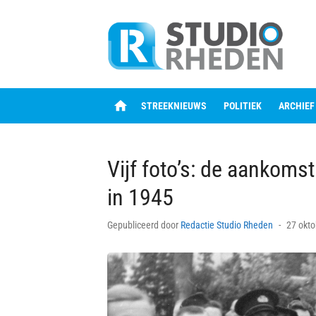
Skip
to
content
home
STREEKNIEUWS
POLITIEK
ARCHIEF
Vijf foto’s: de aankoms
in 1945
Posted
Gepubliceerd door
Redactie Studio Rheden
27 okto
on