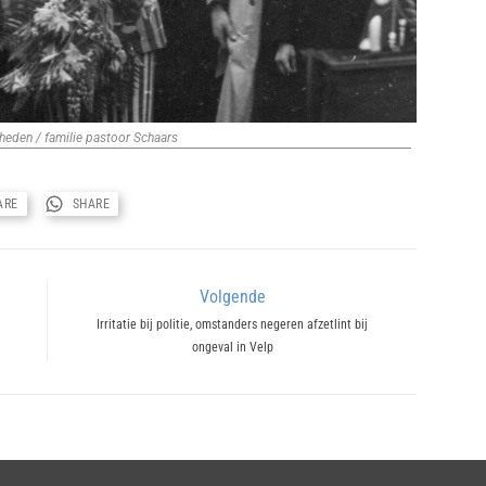
heden / familie pastoor Schaars
ARE
SHARE
Volgende
Next
Irritatie bij politie, omstanders negeren afzetlint bij
ongeval in Velp
post: