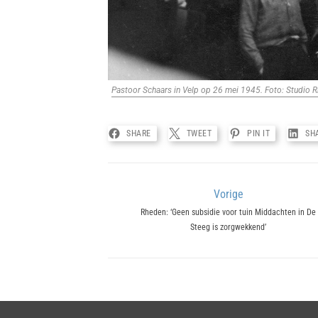
Pastoor Schaars in Velp op 26 mei 1945. Foto: Studio R
SHARE
TWEET
PIN IT
SH
Bericht
Vorige
Previous
Rheden: ‘Geen subsidie voor tuin Middachten in De
navigatie
Steeg is zorgwekkend’
post: