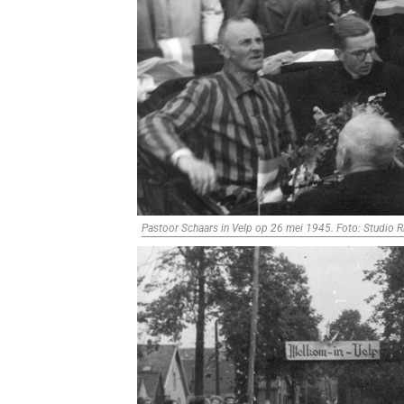
Pastoor Schaars in Velp op 26 mei 1945. Foto: Studio R