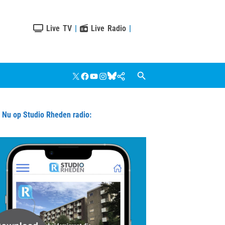
Live TV
|
Live Radio
|
X
Facebook
YouTube
Instagram
Bluesky
Google
Nieuws
u op Studio Rheden radio: