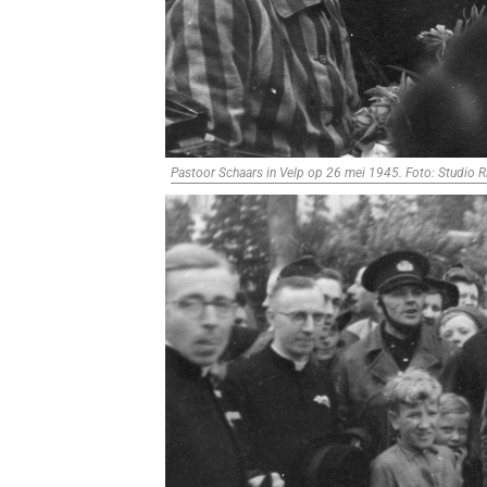
Pastoor Schaars in Velp op 26 mei 1945. Foto: Studio R