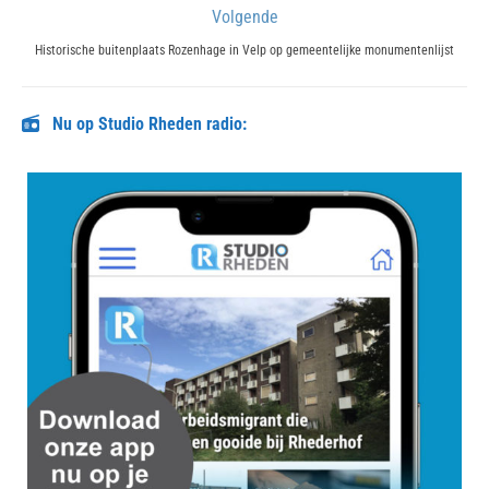
Volgende
Next
Historische buitenplaats Rozenhage in Velp op gemeentelijke monumentenlijst
post:
Nu op Studio Rheden radio: