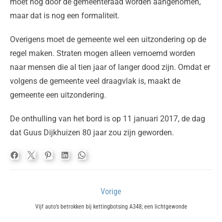
moet nog door de gemeenteraad worden aangenomen,
maar dat is nog een formaliteit.
Overigens moet de gemeente wel een uitzondering op de
regel maken. Straten mogen alleen vernoemd worden
naar mensen die al tien jaar of langer dood zijn. Omdat er
volgens de gemeente veel draagvlak is, maakt de
gemeente een uitzondering.
De onthulling van het bord is op 11 januari 2017, de dag
dat Guus Dijkhuizen 80 jaar zou zijn geworden.
Bericht
Vorige
navigatie
Previous
Vijf auto’s betrokken bij kettingbotsing A348; een lichtgewonde
post: