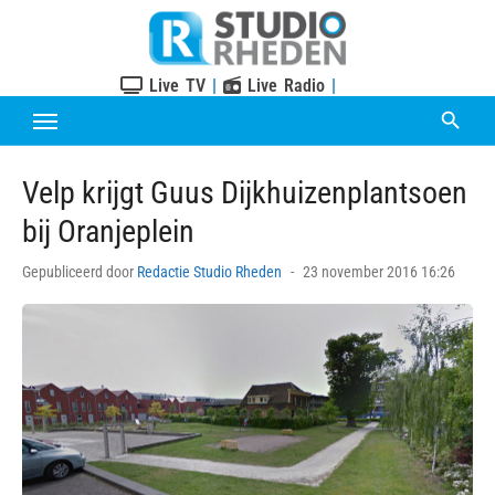
Skip
to
content
Live TV
|
Live Radio
|
Velp krijgt Guus Dijkhuizenplantsoen
bij Oranjeplein
Posted
Gepubliceerd door
Redactie Studio Rheden
23 november 2016 16:26
on