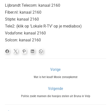
Lijbrandt Telecom: kanaal 2160
Fiber.nl: kanaal 2160
Stipte: kanaal 2160
Tele2: (klik op ‘Lokale R-TV’ op je mediabox)
Vodafone: kanaal 2160
Solcon: kanaal 2160
Bericht
Vorige
navigatie
Previous
Wat is het koud! Mooie zonsopkomst
post:
Volgende
Next
Politie zoekt mannen die hoesjes stelen uit Bruna in Velp
post: