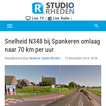
Skip
to
content
Live TV
|
Live Radio
|
Snelheid N348 bij Spankeren omlaag
naar 70 km per uur
Posted
Gepubliceerd door
Redactie Studio Rheden
15 december 2016 18:59
on