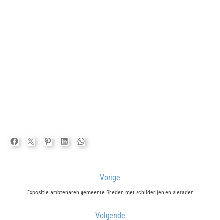
Bericht
Vorige
navigatie
Previous
Expositie ambtenaren gemeente Rheden met schilderijen en sieraden
post:
Volgende