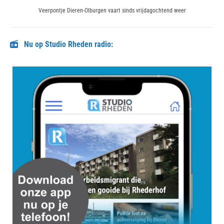
Next
Veerpontje Dieren-Olburgen vaart sinds vrijdagochtend weer
post:
Nu op Studio Rheden radio: