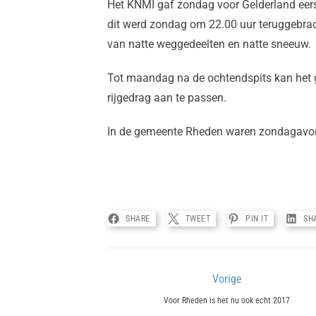
Het KNMI gaf zondag voor Gelderland eers
dit werd zondag om 22.00 uur teruggebrac
van natte weggedeelten en natte sneeuw.
Tot maandag na de ochtendspits kan het g
rijgedrag aan te passen.
In de gemeente Rheden waren zondagavon
SHARE
TWEET
PIN IT
SH
Bericht
Vorige
Previous
navigatie
Voor Rheden is het nu ook echt 2017