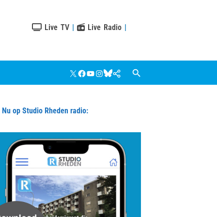
Live TV
|
Live Radio
|
X
Facebook
YouTube
Instagram
Bluesky
Google
Nieuws
u op Studio Rheden radio: