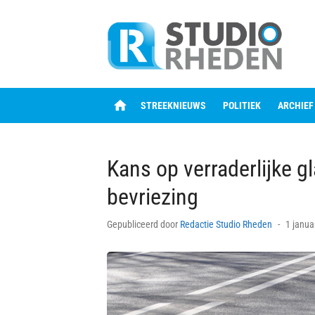
Skip
to
content
home
STREEKNIEUWS
POLITIEK
ARCHIEF
Kans op verraderlijke g
bevriezing
Posted
Gepubliceerd door
Redactie Studio Rheden
1 janua
on