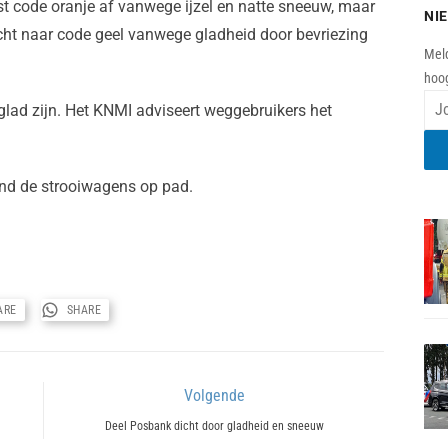
t code oranje af vanwege ijzel en natte sneeuw, maar
NI
ht naar code geel vanwege gladheid door bevriezing
Meld
hoog
lad zijn. Het KNMI adviseert weggebruikers het
d de strooiwagens op pad.
ARE
SHARE
Volgende
Next
Deel Posbank dicht door gladheid en sneeuw