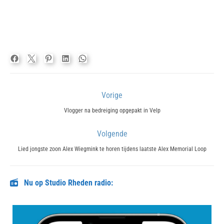
Bericht
Vorige
navigatie
Previous
Vlogger na bedreiging opgepakt in Velp
post:
Volgende
Next
Lied jongste zoon Alex Wiegmink te horen tijdens laatste Alex Memorial Loop
post:
Nu op Studio Rheden radio: