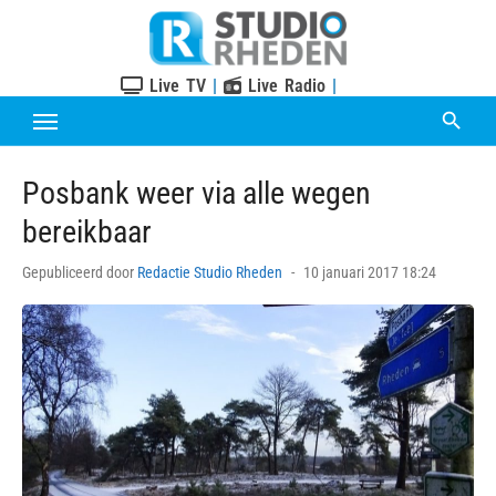
Skip
to
content
Live TV
|
Live Radio
|
Posbank weer via alle wegen
bereikbaar
Posted
Gepubliceerd door
Redactie Studio Rheden
10 januari 2017 18:24
on