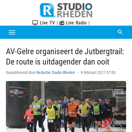
Skip
to
content
Live TV
|
Live Radio
|
AV-Gelre organiseert de Jutbergtrail:
De route is uitdagender dan ooit
Posted
Gepubliceerd door
Redactie Studio Rheden
9 februari 2017 07:00
on