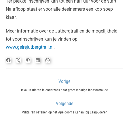
Ter plekke inschrijven kan tot een half uur voor de start.
Na afloop staat er voor alle deelnemers een kop soep
klaar.
Meer informatie over de Jutbergtrail en de mogelijkheid
tot voorinschrijven kun je vinden op
www.gelrejutbergtrail.nl
.
Bericht
Vorige
navigatie
Previous
Inval in Dieren in onderzoek naar grootschalige incassofraude
post:
Volgende
Next
Militairen oefenen op het Apeldoorns Kanaal bij Laag-Soeren
post: