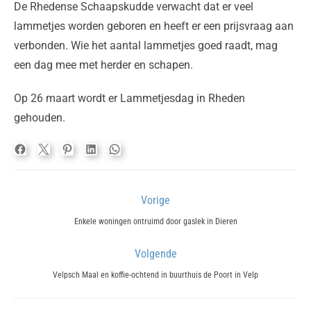
De Rhedense Schaapskudde verwacht dat er veel
lammetjes worden geboren en heeft er een prijsvraag aan
verbonden. Wie het aantal lammetjes goed raadt, mag
een dag mee met herder en schapen.
Op 26 maart wordt er Lammetjesdag in Rheden
gehouden.
Bericht
Vorige
navigatie
Previous
Enkele woningen ontruimd door gaslek in Dieren
post:
Volgende
Next
Velpsch Maal en koffie-ochtend in buurthuis de Poort in Velp
post: