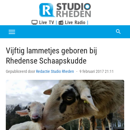
Skip
to
content
Live TV
|
Live Radio
|
Vijftig lammetjes geboren bij
Rhedense Schaapskudde
Posted
Gepubliceerd door
Redactie Studio Rheden
9 februari 2017 21:11
on