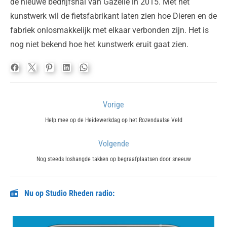
de nieuwe bedrijfshal van Gazelle in 2015. Met het
kunstwerk wil de fietsfabrikant laten zien hoe Dieren en de
fabriek onlosmakkelijk met elkaar verbonden zijn. Het is
nog niet bekend hoe het kunstwerk eruit gaat zien.
Bericht
Vorige
navigatie
Previous
Help mee op de Heidewerkdag op het Rozendaalse Veld
post:
Volgende
Next
Nog steeds loshangde takken op begraafplaatsen door sneeuw
post:
Nu op Studio Rheden radio: