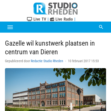
Skip
to
content
Live TV
|
Live Radio
|
Gazelle wil kunstwerk plaatsen in
centrum van Dieren
Posted
Gepubliceerd door
Redactie Studio Rheden
10 februari 2017 15:53
on