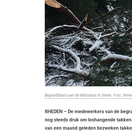
Begraafplaats aan de Imboslaan in Dieren. Foto: Steve
RHEDEN – De medewerkers van de begraa
nog steeds druk om loshangende takken
van een maand geleden bezweken takke