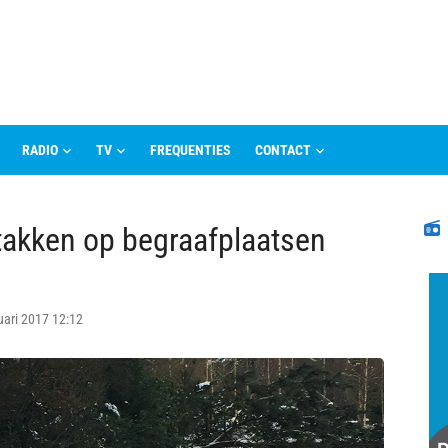
RADIO
TV
FREQUENTIES
CONTACT
N
takken op begraafplaatsen
uari 2017 12:12