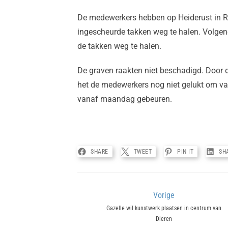
De medewerkers hebben op Heiderust in 
ingescheurde takken weg te halen. Volge
de takken weg te halen.
De graven raakten niet beschadigd. Door 
het de medewerkers nog niet gelukt om van 
vanaf maandag gebeuren.
SHARE
TWEET
PIN IT
SH
Bericht
Vorige
Previous
Gazelle wil kunstwerk plaatsen in centrum van
navigatie
Dieren
post: