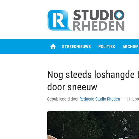
Skip
to
content
home
STREEKNIEUWS
POLITIEK
ARCHIEF
Nog steeds loshangde 
door sneeuw
Posted
Gepubliceerd door
Redactie Studio Rheden
11 febr
on