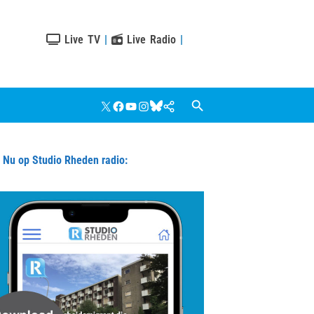
Live TV
|
Live Radio
|
X
Facebook
YouTube
Instagram
Bluesky
Google
Nieuws
u op Studio Rheden radio: